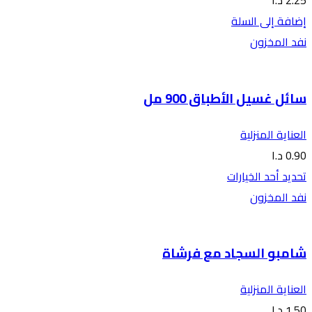
2.25
د.ا
إضافة إلى السلة
نفد المخزون
سائل غسيل الأطباق 900 مل
العناية المنزلية
0.90
د.ا
تحديد أحد الخيارات
نفد المخزون
شامبو السجاد مع فرشاة
العناية المنزلية
1.50
د.ا